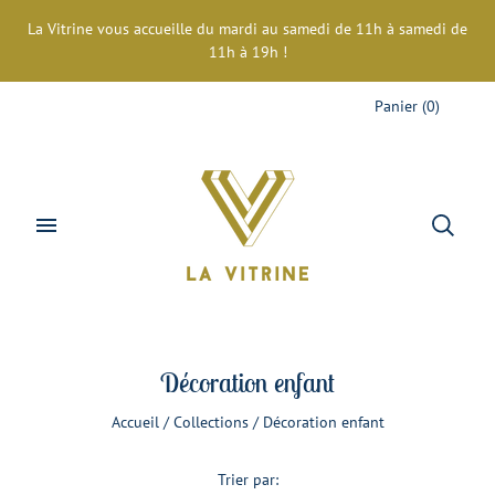
La Vitrine vous accueille du mardi au samedi de 11h à samedi de
11h à 19h !
Panier
(
0
)
Décoration enfant
Accueil
/
Collections
/
Décoration enfant
Trier par: