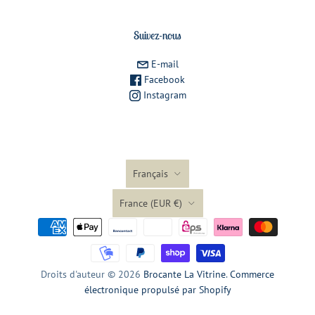
Suivez-nous
E-mail
Facebook
Instagram
Langue
Français
Pays
France
(EUR €)
Droits d'auteur © 2026
Brocante La Vitrine
.
Commerce
électronique propulsé par Shopify