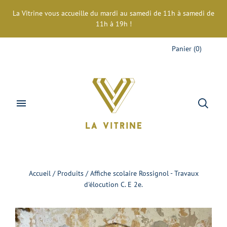
La Vitrine vous accueille du mardi au samedi de 11h à samedi de
11h à 19h !
Panier
(
0
)
Accueil
/
Produits
/
Affiche scolaire Rossignol - Travaux
d'élocution C. E 2e.