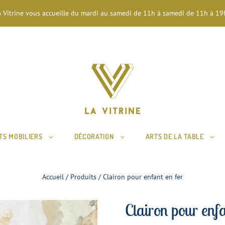
a Vitrine vous accueille du mardi au samedi de 11h à samedi de 11h à 19h
TS MOBILIERS
DÉCORATION
ARTS DE LA TABLE
Accueil
/
Produits
/
Clairon pour enfant en fer
Clairon pour enfa