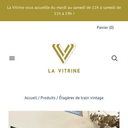
La Vitrine vous accueille du mardi au samedi de 11h à samedi de
11h à 19h !
Panier
(
0
)
Accueil
/
Produits
/
Étagères de train vintage