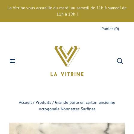
La Vitrine vous accueille du mardi au samedi de 11h à samedi de
11h à 19h !
Panier
(
0
)
Accueil
/
Produits
/
Grande boîte en carton ancienne
octogonale Nonnettes Surfines