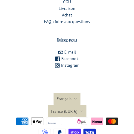
CGU
Livraison
Achat
FAQ : foire aux questions
Suivez-nous
E-mail
Facebook
Instagram
Langue
Français
Pays
France
(EUR €)