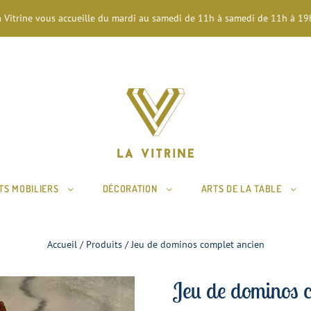
a Vitrine vous accueille du mardi au samedi de 11h à samedi de 11h à 19h
TS MOBILIERS
DÉCORATION
ARTS DE LA TABLE
Accueil
/
Produits
/
Jeu de dominos complet ancien
Jeu de dominos c