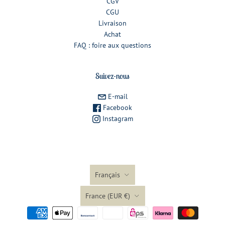
CGV
CGU
Livraison
Achat
FAQ : foire aux questions
Suivez-nous
E-mail
Facebook
Instagram
Langue
Français
Pays
France
(EUR €)