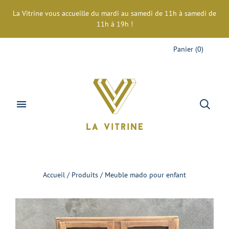
La Vitrine vous accueille du mardi au samedi de 11h à samedi de
11h à 19h !
Panier
(
0
)
Accueil
/
Produits
/
Meuble mado pour enfant