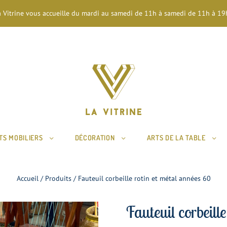
a Vitrine vous accueille du mardi au samedi de 11h à samedi de 11h à 19h
TS MOBILIERS
DÉCORATION
ARTS DE LA TABLE
Accueil
/
Produits
/
Fauteuil corbeille rotin et métal années 60
Fauteuil corbeill