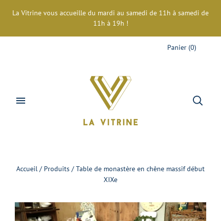
La Vitrine vous accueille du mardi au samedi de 11h à samedi de
11h à 19h !
Panier
(
0
)
Accueil
/
Produits
/
Table de monastère en chêne massif début
XIXe